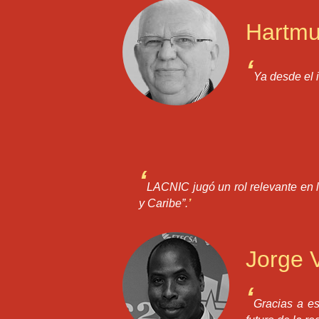
Hartmu
‘
Ya desde el 
‘
LACNIC jugó un rol relevante en 
y Caribe”.
’
Jorge V
‘
Gracias a es