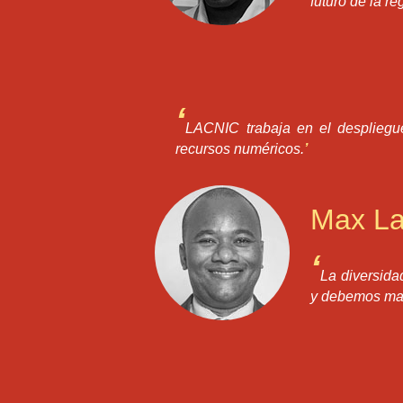
futuro de la re
‘
LACNIC trabaja en el despliegu
recursos numéricos.
’
Max La
‘
La diversida
y debemos ma