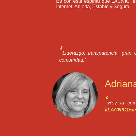
Es con este espíritu que LACNIC les
Internet, Abierta, Estable y Segura.
‘
Liderazgo, transparencia, gran 
comunidad.
’
Adrian
‘
Hoy la com
#LACNIC15a