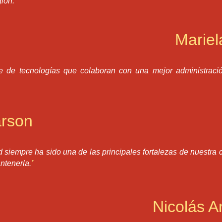
gión.
’
Marie
e de tecnologías que colaboran con una mejor administraci
rson
d siempre ha sido una de las principales fortalezas de nuestr
ntenerla.
’
Nicolás A