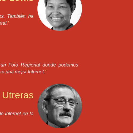
cos. También ha
ral.
’
o un Foro Regional donde podemos
ra una mejor Internet.
’
 Utreras
e Internet en la